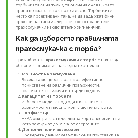
торбичката се напълни, тя се сменя с нова, което
прави почистването бързо и лесно. Торбичките
често са проектирани така, че да задържат фини
прахови частици и алергени, което прави тези
прахосмукачки изключително хигиенични.
Как да изберете правилната
прахосмукачка с торба?
При избора на
прахосмукачки с торба
е важно да
обърнете внимание на следните аспекти:
Мощност на засмукване
Високата мощност гарантира ефективно
почистване на различни повърхности,
включително килими и твърди подове.
Капацитет на торбата
Изберете модел с подходящ капацитет в
зависимост от площта, която ще почиствате.
Тип филтър
HEPA филтрите са идеални за хора с алергии, тъй
като задържат до 99.9% от алергените.
Допълнителни аксесоари
Проверете дали моделът включва приставки за