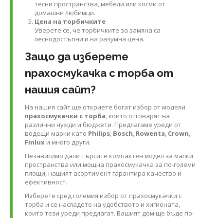
тесни пространства, мебели или косми от
домашни любимци.
Цена на торбичките
Уверете се, че торбичките за замяна са
леснодостъпни и на разумна цена.
Защо да изберете
прахосмукачка с торба от
нашия сайт?
На нашия сайт ще откриете богат избор от модели
прахосмукачки с торба
, които отговарят на
различни нужди и бюджети. Предлагаме уреди от
водещи марки като
Philips
,
Bosch
,
Rowenta
,
Crown
,
Finlux
и много други.
Независимо дали търсите компактен модел за малки
пространства или мощна прахосмукачка за по-големи
площи, нашият асортимент гарантира качество и
ефективност.
Изберете сред големия избор от прахосмукачки с
торба и се насладете на удобството и хигиената,
които тези уреди предлагат. Вашият дом ще бъде по-