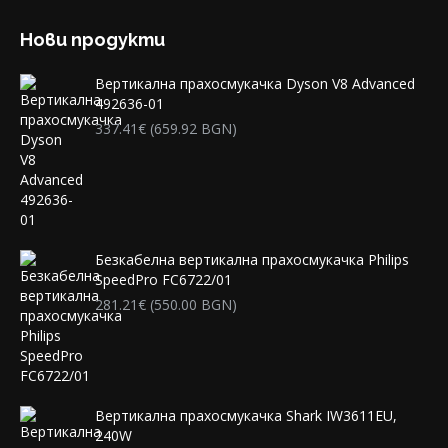
Нови продукти
Вертикална прахосмукачка Dyson V8 Advanced
492636-01
337.41
€
(659.92 BGN)
Безкабелна вертикална прахосмукачка Philips
SpeedPro FC6722/01
281.21
€
(550.00 BGN)
Вертикална прахосмукачка Shark IW3611EU,
240W