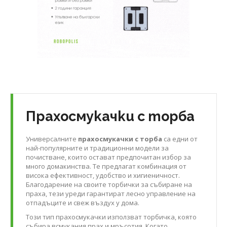
Прахосмукачки с торба
Универсалните
прахосмукачки с торба
са едни от
най-популярните и традиционни модели за
почистване, които остават предпочитан избор за
много домакинства. Те предлагат комбинация от
висока ефективност, удобство и хигиеничност.
Благодарение на своите торбички за събиране на
праха, тези уреди гарантират лесно управление на
отпадъците и свеж въздух у дома.
Този тип прахосмукачки използват торбичка, която
събира всмукания прах и мръсотия. Когато