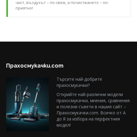
чист, въздухът – по-свеж, а почистването – по-
приятно!
Прахосмукачки.com
Търсите най-добрите
прахосмукачки?
Открийте най-различни модели
прахосмукачки, мнения, сравнения
и полезни съвети в нашия сайт –
Прахосмукачки.com. Всичко от А
до Я за избора на перфектния
модел!