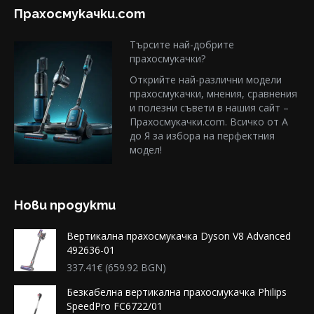
Прахосмукачки.com
Търсите най-добрите
прахосмукачки?
Открийте най-различни модели
прахосмукачки, мнения, сравнения
и полезни съвети в нашия сайт –
Прахосмукачки.com. Всичко от А
до Я за избора на перфектния
модел!
Нови продукти
Вертикална прахосмукачка Dyson V8 Advanced
492636-01
337.41
€
(659.92 BGN)
Безкабелна вертикална прахосмукачка Philips
SpeedPro FC6722/01