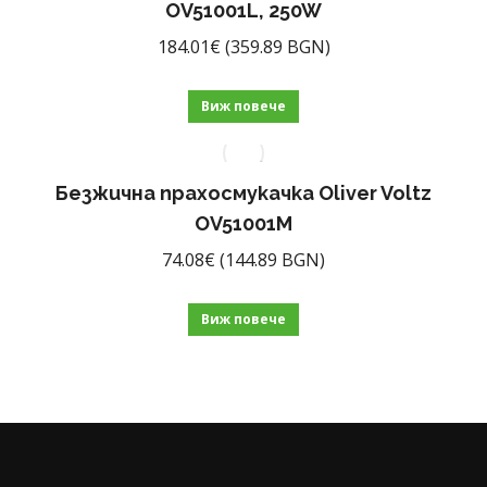
OV51001L, 250W
184.01
€
(359.89 BGN)
Виж повече
Безжична прахосмукачка Oliver Voltz
OV51001M
74.08
€
(144.89 BGN)
Виж повече