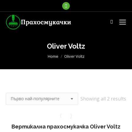
Facebook
page
opens
Search:
in
new
window
Oliver Voltz
You are here:
Home
Oliver Voltz
So
Showing all 2 results
by
po
Вертикална прахосмукачка Oliver Voltz