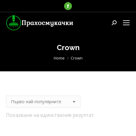
Facebook
page
opens
Search:
in
new
window
Crown
You are here:
Home
Crown
Показване на единствения резултат