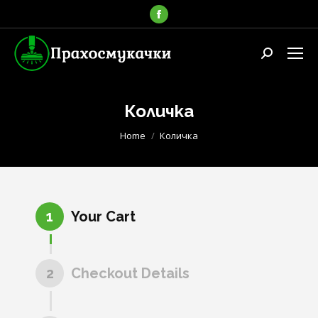
Facebook
page
opens
Search:
in
new
window
Количка
You are here:
Home
Количка
1
Your Cart
2
Checkout Details