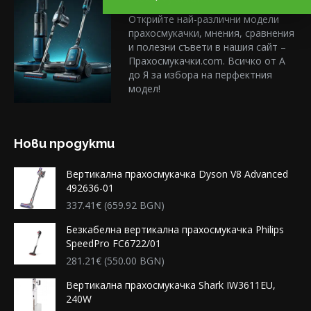
Открийте най-различни модели
прахосмукачки, мнения, сравнения
и полезни съвети в нашия сайт –
Прахосмукачки.com. Всичко от А
до Я за избора на перфектния
модел!
Нови продукти
Вертикална прахосмукачка Dyson V8 Advanced
492636-01
337.41
€
(659.92 BGN)
Безкабелна вертикална прахосмукачка Philips
SpeedPro FC6722/01
281.21
€
(550.00 BGN)
Вертикална прахосмукачка Shark IW3611EU,
240W