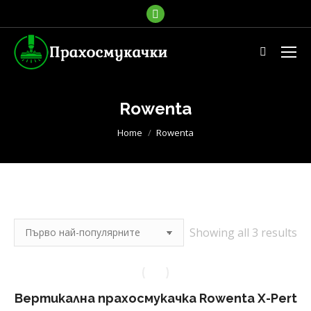
Facebook
page
opens
Search:
in
new
window
Rowenta
You are here:
Home
Rowenta
So
Showing all 3 results
by
po
Вертикална прахосмукачка Rowenta X-Pert