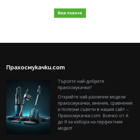
Виж повече
Прахосмукачки.com
Търсите най-добрите
прахосмукачки?
Открийте най-различни модели
прахосмукачки, мнения, сравнения
и полезни съвети в нашия сайт –
Прахосмукачки.com. Всичко от А
до Я за избора на перфектния
модел!