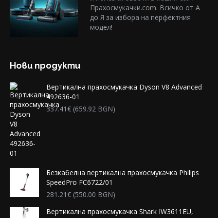
Прахосмукачки.com. Всичко от А
до Я за избора на перфектния
модел!
Нови продукти
Вертикална прахосмукачка Dyson V8 Advanced
492636-01
337.41
€
(659.92 BGN)
Безкабелна вертикална прахосмукачка Philips
SpeedPro FC6722/01
281.21
€
(550.00 BGN)
Вертикална прахосмукачка Shark IW3611EU,