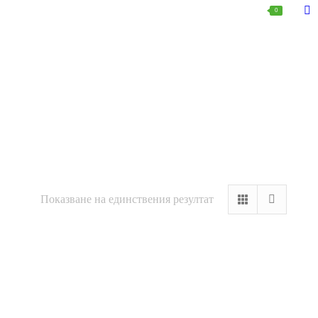
0.00
€
0
Fa
pa
op
in
n
w
Показване на единствения резултат