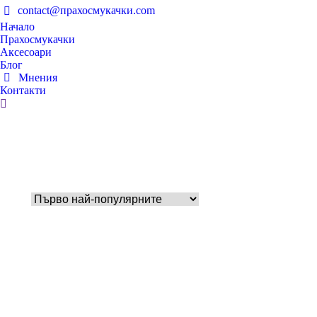
contact@прахосмукачки.com
Начало
Прахосмукачки
Аксесоари
Блог
Мнения
Контакти
Search: