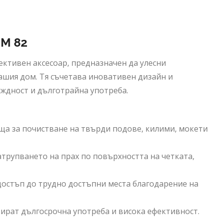
 M 82
ективен аксесоар, предназначен да улесни
ашия дом. Тя съчетава иновативен дизайн и
ждност и дълготрайна употреба.
яща за почистване на твърди подове, килими, мокети
атрупването на прах по повърхността на четката,
 достъп до трудно достъпни места благодарение на
тират дългосрочна употреба и висока ефективност.