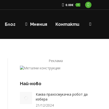
0.00
€
0
Facebook
page
opens
Блог
Мнения
Контакти
Search:
in
new
window
Реклама
Най-ново
Каква прахосмукачка робот да
избера
21/12/2024