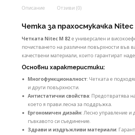
Описание
Отзиви (0)
Четка за прахосмукачка Nitec
Четката Nitec M 82
е универсален и високоеф
почистването на различни повърхности във в
качествени материали, които гарантират наде
Основни характеристики:
Многофункционалност
: Четката е подход
и други повърхности.
Антистатични свойства
: Предотвратява н
което я прави лесна за поддръжка.
Ергономичен дизайн
: Лесно управление и
гъвкавото си съединение.
Здрави и издръжливи материали
: Гаран