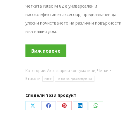
Четката Nitec M 82 е универсален и
високоефективен аксесоар, предназначен да
улесни почистването на различни повърхности
във вашия дом.
Виж повече
Категории:
Аксесоари и консумативи
,
Четки
Етикети:
Nitec
Четка за прахосмукачка
Сподели този продукт
Share
Share
Share
Share
Share
on
on
on
on
on
X
Facebook
Pinterest
LinkedIn
WhatsApp