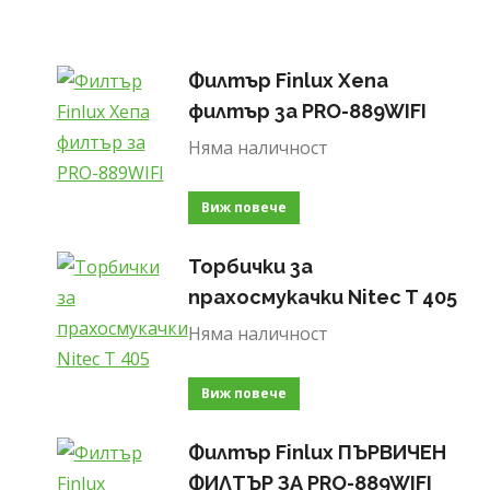
Филтър Finlux Хепа
филтър за PRO-889WIFI
Няма наличност
Виж повече
Торбички за
прахосмукачки Nitec T 405
Няма наличност
Виж повече
Филтър Finlux ПЪРВИЧЕН
ФИЛТЪР ЗА PRO-889WIFI