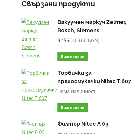
Свързани продукти
Вакуумен маркуч Zelmer,
Bosch, Siemens
32.55
€
(63.66 BGN)
Виж повече
Торбички за
прахосмукачки Nitec T 607
Няма наличност
Виж повече
Филтър Nitec Л 03
Няма наличност