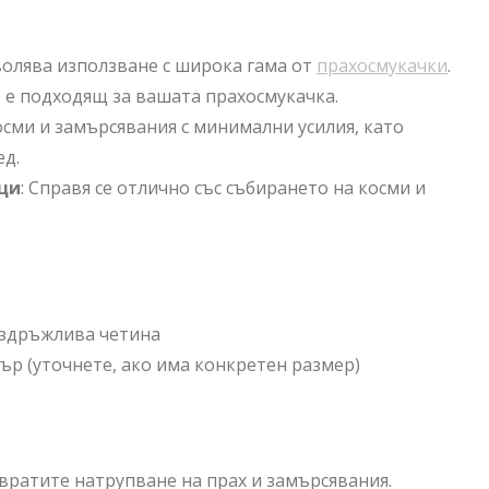
волява използване с широка гама от
прахосмукачки
.
 е подходящ за вашата прахосмукачка.
косми и замърсявания с минимални усилия, като
ед.
ци
: Справя се отлично със събирането на косми и
издръжлива четина
ър (уточнете, ако има конкретен размер)
вратите натрупване на прах и замърсявания.