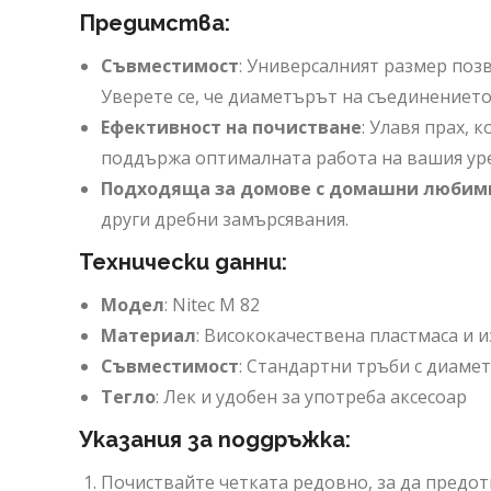
Предимства:
Съвместимост
: Универсалният размер поз
Уверете се, че диаметърът на съединението
Ефективност на почистване
: Улавя прах, 
поддържа оптималната работа на вашия ур
Подходяща за домове с домашни любим
други дребни замърсявания.
Технически данни:
Модел
: Nitec M 82
Материал
: Висококачествена пластмаса и 
Съвместимост
: Стандартни тръби с диамет
Тегло
: Лек и удобен за употреба аксесоар
Указания за поддръжка:
Почиствайте четката редовно, за да предот