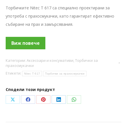
Торбичките Nitec T 617 са специално проектирани за
употреба с прахосмукачки, като гарантират ефективно
събиране на прах и замърсявания.
Виж повече
Категории:
Аксесоари и консумативи
,
Торбички за
прахосмукачки
Етикети:
Nitec T 617
Торбички за прахосмукачки
Сподели този продукт
Share
Share
Share
Share
Share
on
on
on
on
on
X
Facebook
Pinterest
LinkedIn
WhatsApp