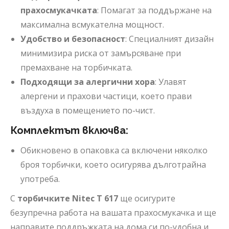
прахосмукачката
: Помагат за поддържане на
максимална всмукателна мощност.
Удобство и безопасност
: Специалният дизайн
минимизира риска от замърсяване при
премахване на торбичката.
Подходящи за алергични хора
: Улавят
алергени и прахови частици, което прави
въздуха в помещението по-чист.
Комплектът включва:
Обикновено в опаковка са включени няколко
броя торбички, което осигурява дълготрайна
употреба.
С
торбичките Nitec T 617
ще осигурите
безупречна работа на вашата прахосмукачка и ще
направите поддръжката на дома си по-удобна и