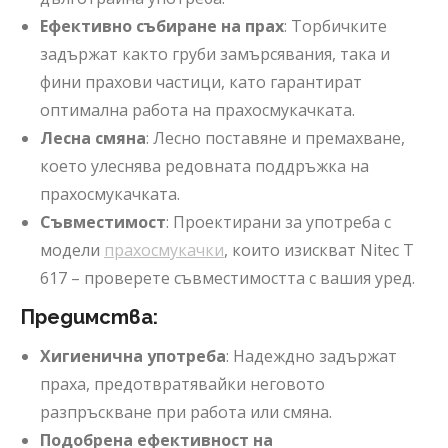
Ефективно събиране на прах
: Торбичките
задържат както груби замърсявания, така и
фини прахови частици, като гарантират
оптимална работа на прахосмукачката.
Лесна смяна
: Лесно поставяне и премахване,
което улеснява редовната поддръжка на
прахосмукачката.
Съвместимост
: Проектирани за употреба с
модели
прахосмукачки
, които изискват Nitec T
617 – проверете съвместимостта с вашия уред.
Предимства:
Хигиенична употреба
: Надеждно задържат
праха, предотвратявайки неговото
разпръскване при работа или смяна.
Подобрена ефективност на