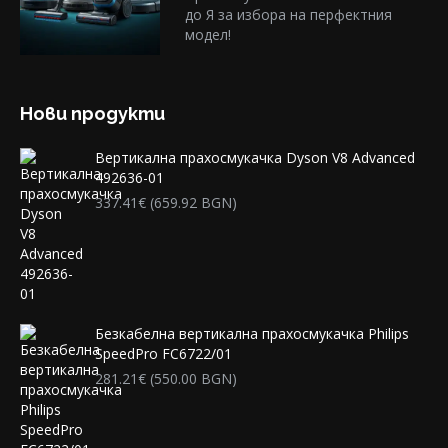
до Я за избора на перфектния
модел!
Нови продукти
Вертикална прахосмукачка Dyson V8 Advanced
492636-01
337.41
€
(659.92 BGN)
Безкабелна вертикална прахосмукачка Philips
SpeedPro FC6722/01
281.21
€
(550.00 BGN)