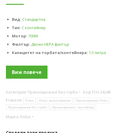
Вид:
Стандартна
Тип:
С контейнер
Мотор:
700W
Филтър:
Двоен HEPA филтър
Капацитет на торбата/контейнера:
1.5 литра
Виж повече
Категория:
Прахосмукачки без торба
Код:
FCH-2424B
Етикети:
Finlux
Finlux прахосмукачка
Прахосмукачка Finlux
Прахосмукачка без торба
Прахосмукачка с контейнер
Марка:
Finlux
Сподели този продукт