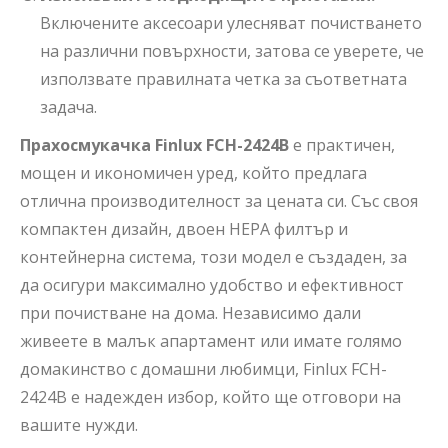
Включените аксесоари улесняват почистването
на различни повърхности, затова се уверете, че
използвате правилната четка за съответната
задача.
Прахосмукачка Finlux FCH-2424B
е практичен,
мощен и икономичен уред, който предлага
отлична производителност за цената си. Със своя
компактен дизайн, двоен HEPA филтър и
контейнерна система, този модел е създаден, за
да осигури максимално удобство и ефективност
при почистване на дома. Независимо дали
живеете в малък апартамент или имате голямо
домакинство с домашни любимци, Finlux FCH-
2424B е надежден избор, който ще отговори на
вашите нужди.