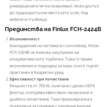
универсалната четка позволяват лесен достъп
до труднодостъпни места като ъгли, под
мебели и стълбища.
Предимства на Finlux FCH-2424B
Икономичност
Благодарение на системата с контейнер, Finlux
FCH-2424B не изисква закупуване на
консумативи като торбички. Това го прави
икономичен и подходящ за хора, които търсят
практичен и бюджетен уред.
Ефективност при почистване
Мощността от 700 W, съчетана с двоен HEPA
филтър, осигурява ефективно засмукване и
дълбоко почистване. Тази прахосмукачка е
подходяща за справяне с различни видове