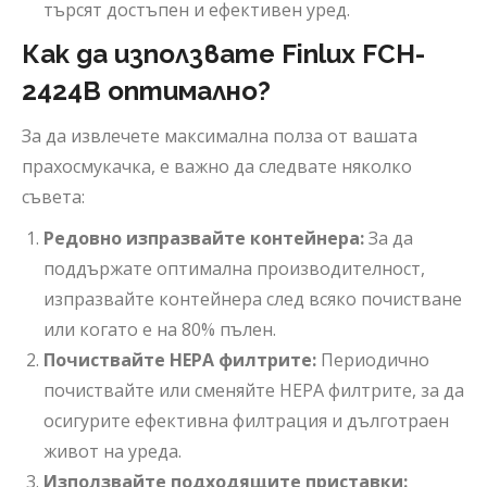
търсят достъпен и ефективен уред.
Как да използвате Finlux FCH-
2424B оптимално?
За да извлечете максимална полза от вашата
прахосмукачка, е важно да следвате няколко
съвета:
Редовно изпразвайте контейнера:
За да
поддържате оптимална производителност,
изпразвайте контейнера след всяко почистване
или когато е на 80% пълен.
Почиствайте HEPA филтрите:
Периодично
почиствайте или сменяйте HEPA филтрите, за да
осигурите ефективна филтрация и дълготраен
живот на уреда.
Използвайте подходящите приставки: