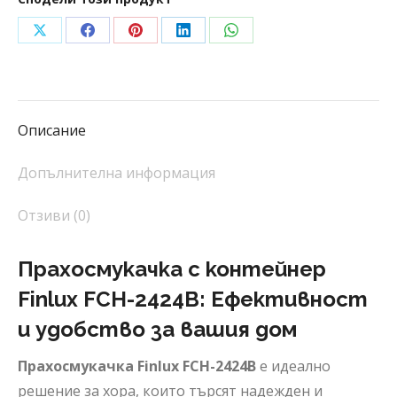
Share
Share
Share
Share
Share
on
on
on
on
on
X
Facebook
Pinterest
LinkedIn
WhatsApp
Описание
Допълнителна информация
Отзиви (0)
Прахосмукачка с контейнер
Finlux FCH-2424B: Ефективност
и удобство за вашия дом
Прахосмукачка Finlux FCH-2424B
е идеално
решение за хора, които търсят надежден и