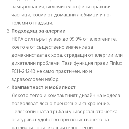
замърсявания, включително фини прахови
частици, косми от домашни любимци и по-
големи отпадъци.
Подходящ за алергии
HEPA филтърът улавя до 99.9% от алергените,
което е от съществено значение за
домакинствата с хора, страдащи от алергии или
дихателни проблеми. Тази функция прави Finlux
FCH-2424B не само практичен, но и
здравословен избор.
Компактност и мобилност
Лекото тегло и компактният дизайн на модела
позволяват лесно пренасяне и съхранение.
Телескопичната тръба и универсалната четка
осигуряват удобство при почистването на
различни зони, включително тесни