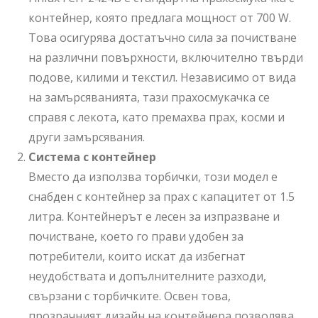
контейнер, която предлага мощност от 700 W.
Това осигурява достатъчно сила за почистване
на различни повърхности, включително твърди
подове, килими и текстил. Независимо от вида
на замърсяванията, тази прахосмукачка се
справя с лекота, като премахва прах, косми и
други замърсявания.
Система с контейнер
Вместо да използва торбички, този модел е
снабден с контейнер за прах с капацитет от 1.5
литра. Контейнерът е лесен за изпразване и
почистване, което го прави удобен за
потребители, които искат да избегнат
неудобствата и допълнителните разходи,
свързани с торбичките. Освен това,
прозрачният дизайн на контейнера позволява