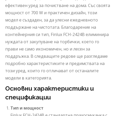
ефективен уред за почистване на дома. Със своята
мощност от 700 W и практичен дизайн, този
модел е създаден, за да улесни ежедневното
поддържане на чистотата. Благодарение на
контейнерния си тип, Finlux FCH-2424B елиминира
нуждата от закупуване на торбички, което го
прави не само икономичен, но и лесен за
поддръжка. В следващите редове ще разгледаме
подробно характеристиките и предимствата на
този уред, които го отличават от останалите
модели в категорията.
Основни характеристики и
спецификации
Тип и мощност
Finlux FCH-2424B е стандартна прахосмукачка с