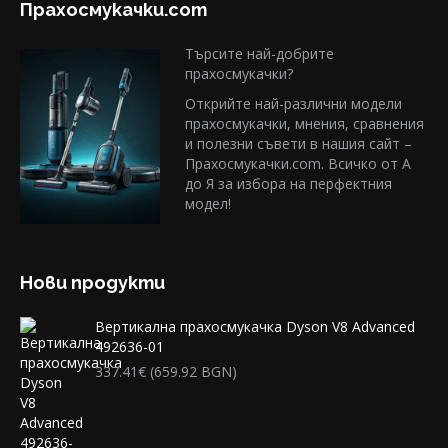
Прахосмукачки.com
Търсите най-добрите
прахосмукачки?
Открийте най-различни модели
прахосмукачки, мнения, сравнения
и полезни съвети в нашия сайт –
Прахосмукачки.com. Всичко от А
до Я за избора на перфектния
модел!
Нови продукти
Вертикална прахосмукачка Dyson V8 Advanced
492636-01
337.41
€
(659.92 BGN)