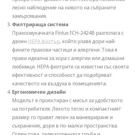
лесно наблюдение на нивото на събраните
замърсявания.
Филтрираща система
Прахосмукачката Finlux FCH-2424B разполага с
двоен
HEPA филтър
, който улавя дори най-
фините прахови частици и алергени. Това я
прави идеална за хора с алергии или домашни
любимци. HEPA филтрите са известни със своята
ефективност и способност да подобряват
качеството на въздуха в помещенията.
Ергономичен дизайн
Моделът е проектиран с мисъл за удобството
на потребителя. Лекото тегло и компактният
размер го правят лесен за маневриране и
съхранение, дори в по-малки пространства.
Освен това, телескопичната тръба и