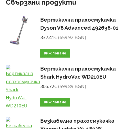
Свързани продукти
Вертикална прахосмукачка
Dyson V8 Advanced 492636-01
337.41
€
(659.92 BGN)
Виж повече
Вертикална прахосмукачка
Shark HydroVac WD210EU
306.72
€
(599.89 BGN)
Виж повече
Безкабелна прахосмукачка
Xiaomi Lydsto V9, 180 W