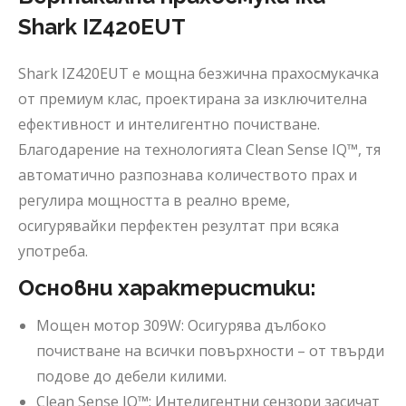
Shark IZ420EUT
Shark IZ420EUT е мощна безжична прахосмукачка
от премиум клас, проектирана за изключителна
ефективност и интелигентно почистване.
Благодарение на технологията Clean Sense IQ™, тя
автоматично разпознава количеството прах и
регулира мощността в реално време,
осигурявайки перфектен резултат при всяка
употреба.
Основни характеристики:
Мощен мотор 309W: Осигурява дълбоко
почистване на всички повърхности – от твърди
подове до дебели килими.
Clean Sense IQ™: Интелигентни сензори засичат