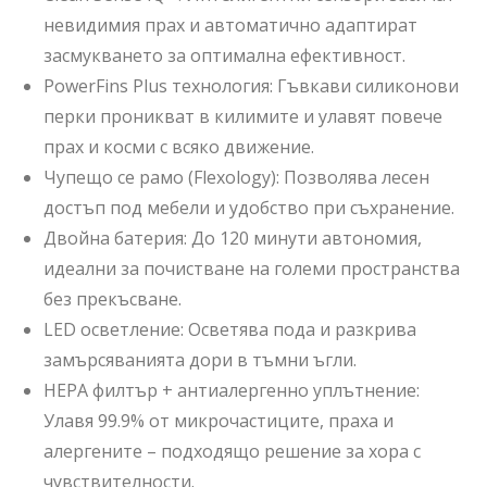
невидимия прах и автоматично адаптират
засмукването за оптимална ефективност.
PowerFins Plus технология: Гъвкави силиконови
перки проникват в килимите и улавят повече
прах и косми с всяко движение.
Чупещо се рамо (Flexology): Позволява лесен
достъп под мебели и удобство при съхранение.
Двойна батерия: До 120 минути автономия,
идеални за почистване на големи пространства
без прекъсване.
LED осветление: Осветява пода и разкрива
замърсяванията дори в тъмни ъгли.
HEPA филтър + антиалергенно уплътнение:
Улавя 99.9% от микрочастиците, праха и
алергените – подходящо решение за хора с
чувствителности.