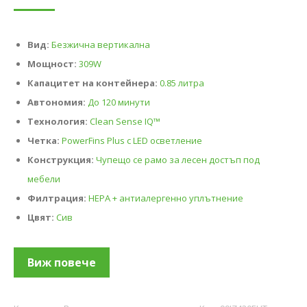
Вид:
Безжична вертикална
Мощност:
309W
Капацитет на контейнера:
0.85 литра
Автономия:
До 120 минути
Технология:
Clean Sense IQ™
Четка:
PowerFins Plus с LED осветление
Конструкция:
Чупещо се рамо за лесен достъп под
мебели
Филтрация:
HEPA + антиалергенно уплътнение
Цвят:
Сив
Виж повече