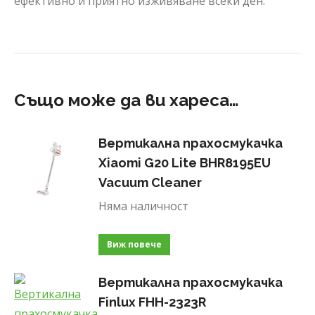
ефективно и приятно изживяване всеки ден.
Също може да ви хареса…
Вертикална прахосмукачка
Xiaomi G20 Lite BHR8195EU
Vacuum Cleaner
Няма наличност
Виж повече
Вертикална прахосмукачка
Finlux FHH-2323R