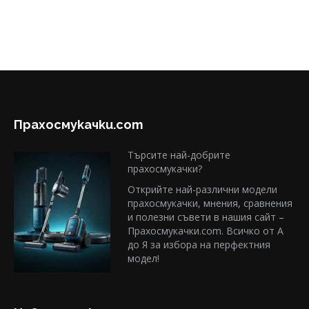
Прахосмукачки.com
Търсите най-добрите
прахосмукачки?
Открийте най-различни модели
прахосмукачки, мнения, сравнения
и полезни съвети в нашия сайт –
Прахосмукачки.com. Всичко от А
до Я за избора на перфектния
модел!