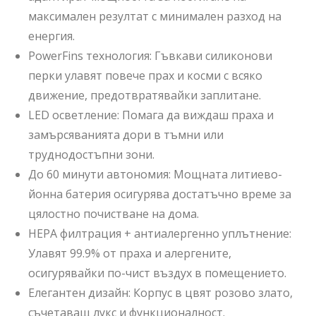
максимален резултат с минимален разход на
енергия.
PowerFins технология: Гъвкави силиконови
перки улавят повече прах и косми с всяко
движение, предотвратявайки заплитане.
LED осветление: Помага да виждаш праха и
замърсяванията дори в тъмни или
труднодостъпни зони.
До 60 минути автономия: Мощната литиево-
йонна батерия осигурява достатъчно време за
цялостно почистване на дома.
HEPA филтрация + антиалергенно уплътнение:
Улавят 99.9% от праха и алергените,
осигурявайки по-чист въздух в помещението.
Елегантен дизайн: Корпус в цвят розово злато,
съчетаващ лукс и функционалност.