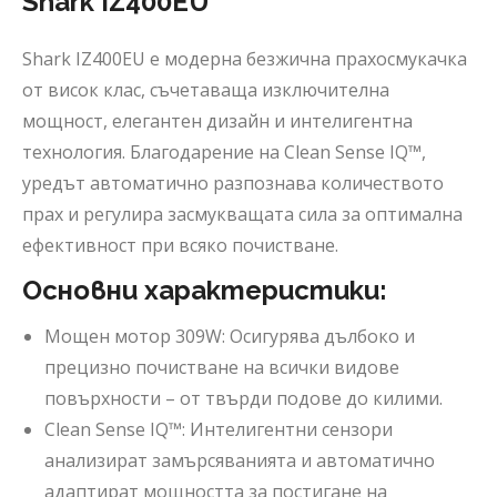
Shark IZ400EU
Shark IZ400EU е модерна безжична прахосмукачка
от висок клас, съчетаваща изключителна
мощност, елегантен дизайн и интелигентна
технология. Благодарение на Clean Sense IQ™,
уредът автоматично разпознава количеството
прах и регулира засмукващата сила за оптимална
ефективност при всяко почистване.
Основни характеристики:
Мощен мотор 309W: Осигурява дълбоко и
прецизно почистване на всички видове
повърхности – от твърди подове до килими.
Clean Sense IQ™: Интелигентни сензори
анализират замърсяванията и автоматично
адаптират мощността за постигане на