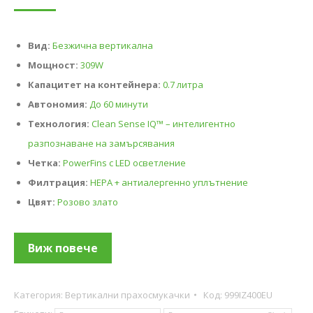
Вид:
Безжична вертикална
Мощност:
309W
Капацитет на контейнера:
0.7 литра
Автономия:
До 60 минути
Технология:
Clean Sense IQ™ – интелигентно
разпознаване на замърсявания
Четка:
PowerFins с LED осветление
Филтрация:
HEPA + антиалергенно уплътнение
Цвят:
Розово злато
Виж повече
Категория:
Вертикални прахосмукачки
Код:
999IZ400EU