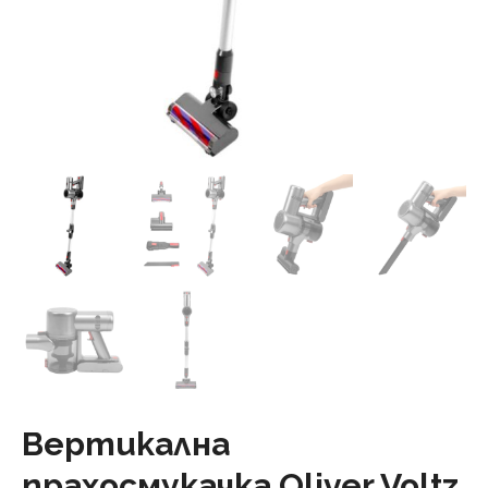
Вертикална
прахосмукачка Oliver Voltz