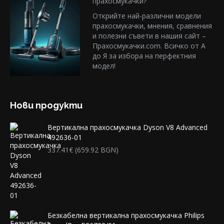
прахосмукачки?
Открийте най-различни модели
прахосмукачки, мнения, сравнения
и полезни съвети в нашия сайт –
Прахосмукачки.com. Всичко от А
до Я за избора на перфектния
модел!
Нови продукти
Вертикална прахосмукачка Dyson V8 Advanced
492636-01
337.41
€
(659.92 BGN)
Безкабелна вертикална прахосмукачка Philips