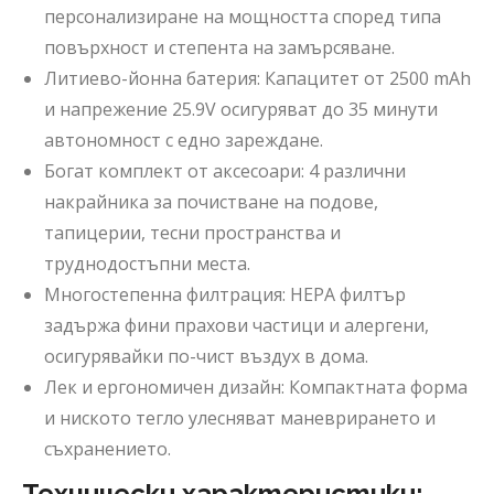
персонализиране на мощността според типа
повърхност и степента на замърсяване.
Литиево-йонна батерия: Капацитет от 2500 mAh
и напрежение 25.9V осигуряват до 35 минути
автономност с едно зареждане.
Богат комплект от аксесоари: 4 различни
накрайника за почистване на подове,
тапицерии, тесни пространства и
труднодостъпни места.
Многостепенна филтрация: HEPA филтър
задържа фини прахови частици и алергени,
осигурявайки по-чист въздух в дома.
Лек и ергономичен дизайн: Компактната форма
и ниското тегло улесняват маневрирането и
съхранението.
Технически характеристики: