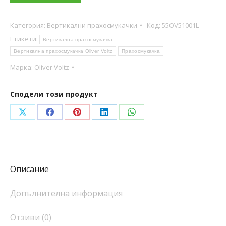
Категория:
Вертикални прахосмукачки
Код:
55OV51001L
Етикети:
Вертикална прахосмукачка
Вертикална прахосмукачка Oliver Voltz
Прахосмукачка
Марка:
Oliver Voltz
Сподели този продукт
Share
Share
Share
Share
Share
on
on
on
on
on
X
Facebook
Pinterest
LinkedIn
WhatsApp
Описание
Допълнителна информация
Отзиви (0)