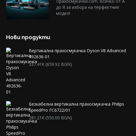
Прахосмукачки.com. Всичко от А
до Я за избора на перфектния
модел!
Нови продукти
Вертикална прахосмукачка Dyson V8 Advanced
492636-01
337.41
€
(659.92 BGN)
Безкабелна вертикална прахосмукачка Philips
SpeedPro FC6722/01
281.21
€
(550.00 BGN)