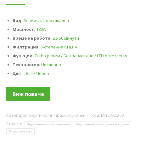
Вид:
Безжична вертикална
Мощност:
180W
Време на работа:
До 50 минути
Филтрация:
5-степенна с HEPA
Функции:
Turbo режим / Без заплитане / LED осветление
Технология:
Циклонна
Цвят:
Бял / Черен
Виж повече
Категория:
Вертикални прахосмукачки
Код:
LVTLVAC200
Етикети:
Вертикална прахосмукачка
Вертикална прахосмукачка Levoit
Прахосмукачка