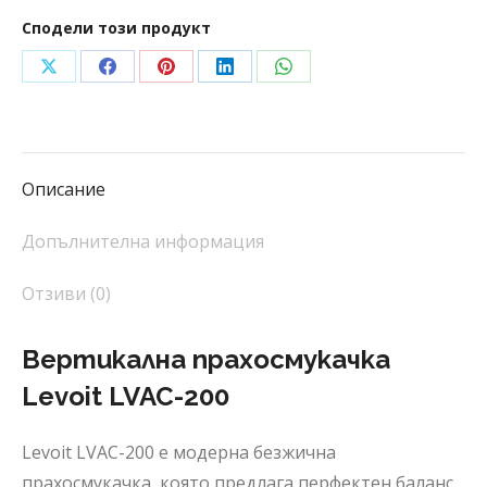
Сподели този продукт
Share
Share
Share
Share
Share
on
on
on
on
on
X
Facebook
Pinterest
LinkedIn
WhatsApp
Описание
Допълнителна информация
Отзиви (0)
Вертикална прахосмукачка
Levoit LVAC-200
Levoit LVAC-200 е модерна безжична
прахосмукачка, която предлага перфектен баланс