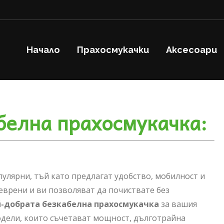
Начало
Прахосмукачки
Аксесоари
белна прахосмукачка:
улярни, тъй като предлагат удобство, мобилност и
еврени и ви позволяват да почиствате без
-добрата безкабелна прахосмукачка
за вашия
одели, които съчетават мощност, дълготрайна