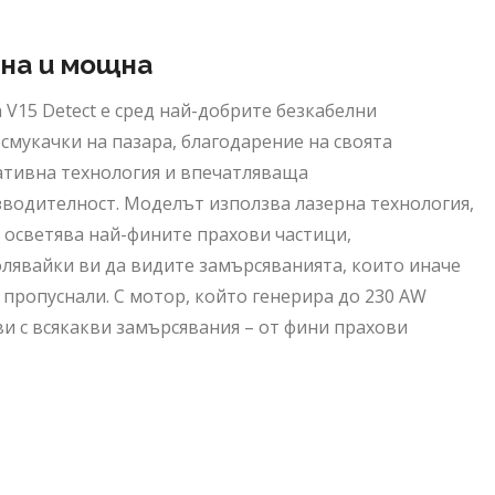
вна и мощна
 V15 Detect е сред най-добрите безкабелни
смукачки на пазара, благодарение на своята
тивна технология и впечатляваща
водителност. Моделът използва лазерна технология,
 осветява най-фините прахови частици,
лявайки ви да видите замърсяванията, които иначе
 пропуснали. С мотор, който генерира до 230 AW
ви с всякакви замърсявания – от фини прахови