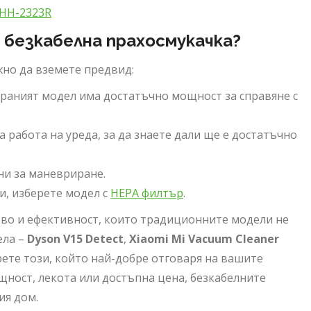
FHH-2323R
 безкабелна прахосмукачка?
жно да вземете предвид:
избраният модел има достатъчно мощност за справяне с
а работа на уреда, за да знаете дали ще е достатъчно
сни за маневриране.
ии, изберете модел с
HEPA филтър
.
тво и ефективност, които традиционните модели не
ела –
Dyson V15 Detect
,
Xiaomi Mi Vacuum Cleaner
рете този, който най-добре отговаря на вашите
ност, лекота или достъпна цена, безкабелните
ия дом.