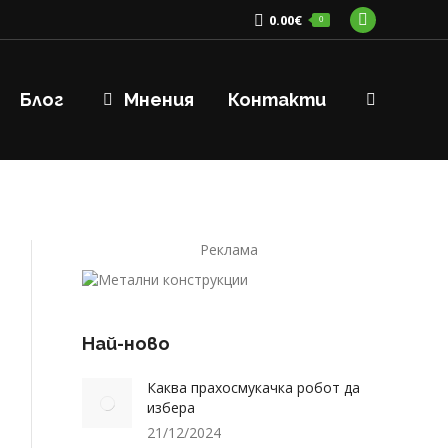
0.00
€
0
Facebook
page
opens
Блог
Мнения
Контакти
Search:
in
new
window
Реклама
Най-ново
Каква прахосмукачка робот да
избера
21/12/2024