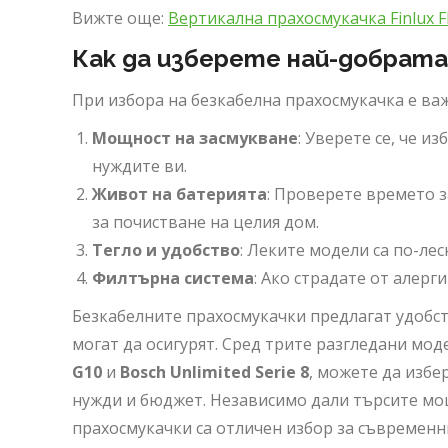
Вижте още:
Вертикална прахосмукачка Finlux 
Как да изберете най-добрата
При избора на безкабелна прахосмукачка е ва
Мощност на засмукване
: Уверете се, че 
нуждите ви.
Живот на батерията
: Проверете времето з
за почистване на целия дом.
Тегло и удобство
: Леките модели са по-ле
Филтърна система
: Ако страдате от алерг
Безкабелните прахосмукачки предлагат удобс
могат да осигурят. Сред трите разгледани мод
G10
и
Bosch Unlimited Serie 8
, можете да избе
нужди и бюджет. Независимо дали търсите мощ
прахосмукачки са отличен избор за съвременн