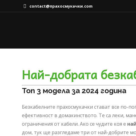
contact@прахосмукачки.com
Най-добрата безка
Топ 3 модела за 2024 година
Безкабелните прахосмукачки стават все по-поп
ефективност в домакинството. Те са леки, ман
ограничения от кабели. Ако се чудите коя е
най
дом, тук ще разгледаме три от най-добрите м