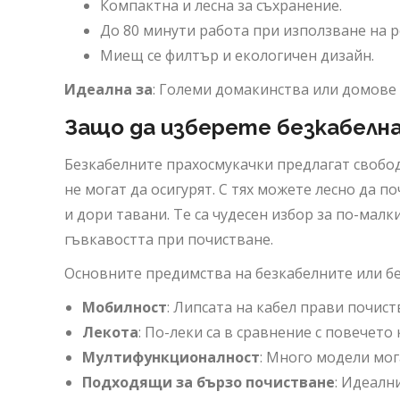
Компактна и лесна за съхранение.
До 80 минути работа при използване на р
Миещ се филтър и екологичен дизайн.
Идеална за
: Големи домакинства или домове 
Защо да изберете безкабелна
Безкабелните прахосмукачки предлагат свобо
не могат да осигурят. С тях можете лесно да 
и дори тавани. Те са чудесен избор за по-мал
гъвкавостта при почистване.
Основните предимства на безкабелните или б
Мобилност
: Липсата на кабел прави почист
Лекота
: По-леки са в сравнение с повечето
Мултифункционалност
: Много модели мог
Подходящи за бързо почистване
: Идеалн