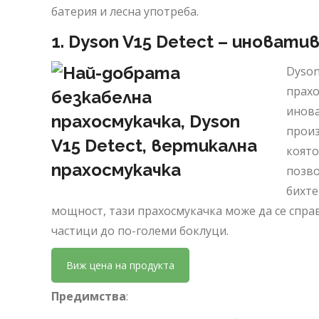
батерия и лесна употреба.
1.
Dyson V15 Detect – иновати
Dyson
прахо
инова
произ
която
позво
бихте
мощност, тази прахосмукачка може да се спра
частици до по-големи боклуци.
Виж цена на продукта
Предимства
: