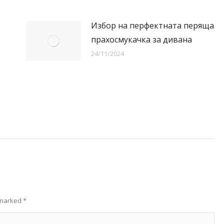
Избор на перфектната перяща
прахосмукачка за дивана
24/11/2024
e marked
*