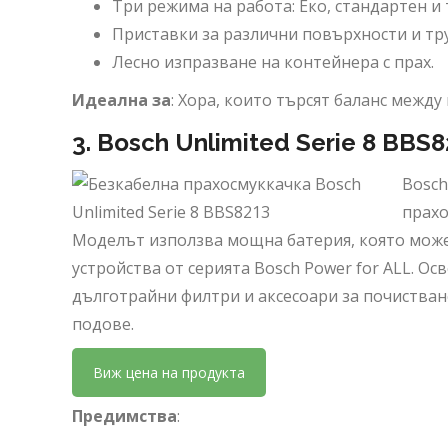
Три режима на работа: Еко, стандартен и 
Приставки за различни повърхности и тр
Лесно изпразване на контейнера с прах.
Идеална за
: Хора, които търсят баланс между 
3.
Bosch Unlimited Serie 8 BBS
Bosch
прахо
Моделът използва мощна батерия, която може 
устройства от серията Bosch Power for ALL. Ос
дълготрайни филтри и аксесоари за почистван
подове.
Виж цена на продукта
Предимства
: