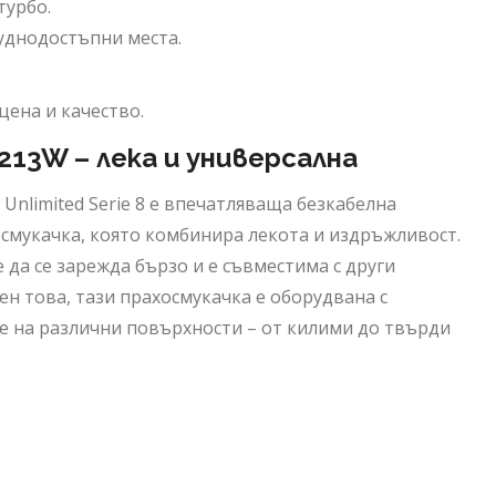
турбо.
уднодостъпни места.
цена и качество.
8213W – лека и универсална
 Unlimited Serie 8 е впечатляваща безкабелна
смукачка, която комбинира лекота и издръжливост.
да се зарежда бързо и е съвместима с други
вен това, тази прахосмукачка е оборудвана с
е на различни повърхности – от килими до твърди