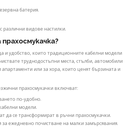
езервна батерия.
с различни видове настилки.
 прахосмукачка?
да и удобство, които традиционните кабелни модели
почиствате труднодостъпни места, стълби, автомобили
ки апартаменти или за хора, които ценят бързината и
езжични прахосмукачки включват:
ването по-удобно.
 кабелни модели.
ат да се трансформират в ръчни прахосмукачки.
и за ежедневно почистване на малки замърсявания.