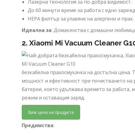
Лазерна технология за по-добра видимост.
До 60 минути време за работа с едно зарежд
HEPA филтър за улавяне на алергени и прах.
Идеална за
: Домакинства с домашни любимци 
2.
Xiaomi Mi Vacuum Cleaner G
безкабелна прахосмукачка на достъпна цена. Т
мощност и ефективност при почистването на 
батерии, което удължава времето за работа, 
режим и оставащия заряд.
Виж цена на продукта
Предимства
: