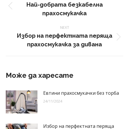
navigation
Най-добрата безкабелна
Previous
прахосмукачка
post:
NEXT
Избор на перфектната перяща
Next
прахосмукачка за дивана
post:
Може да харесате
Евтини прахосмукачки без торба
24/11/2024
Избор на перфектната перяща