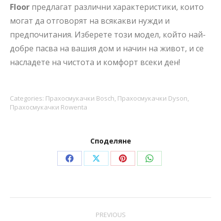
Floor
предлагат различни характеристики, които
могат да отговорят на всякакви нужди и
предпочитания. Изберете този модел, който най-
добре пасва на вашия дом и начин на живот, и се
насладете на чистота и комфорт всеки ден!
Categories:
Прахосмукачки Bosch
,
Прахосмукачки Dyson
,
Прахосмукачки Rowenta
Споделяне
Share
Share
Share
Share
on
on
on
on
Facebook
X
Pinterest
WhatsApp
Post
PREVIOUS