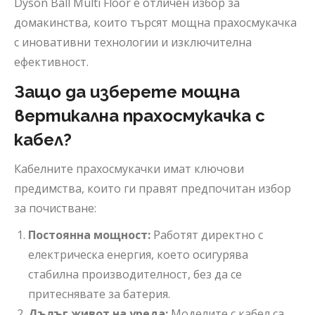
Dyson Ball Multi Floor е отличен избор за
домакинства, които търсят мощна прахосмукачка
с иновативни технологии и изключителна
ефективност.
Защо да изберете мощна
вертикална прахосмукачка с
кабел?
Кабелните прахосмукачки имат ключови
предимства, които ги правят предпочитан избор
за почистване:
Постоянна мощност:
Работят директно с
електрическа енергия, което осигурява
стабилна производителност, без да се
притеснявате за батерия.
Дълъг живот на уреда:
Моделите с кабел са