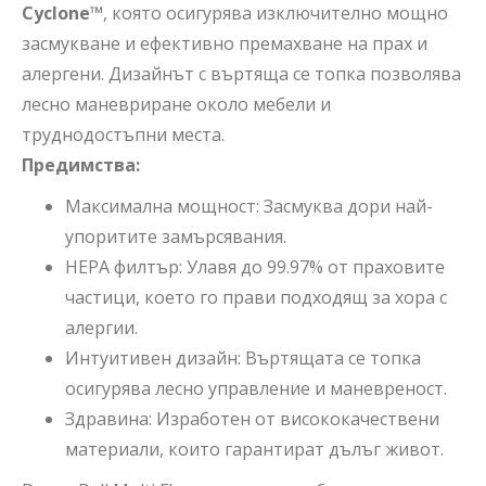
Cyclone™
, която осигурява изключително мощно
засмукване и ефективно премахване на прах и
алергени. Дизайнът с въртяща се топка позволява
лесно маневриране около мебели и
труднодостъпни места.
Предимства:
Максимална мощност: Засмуква дори най-
упоритите замърсявания.
HEPA филтър: Улавя до 99.97% от праховите
частици, което го прави подходящ за хора с
алергии.
Интуитивен дизайн: Въртящата се топка
осигурява лесно управление и маневреност.
Здравина: Изработен от висококачествени
материали, които гарантират дълъг живот.