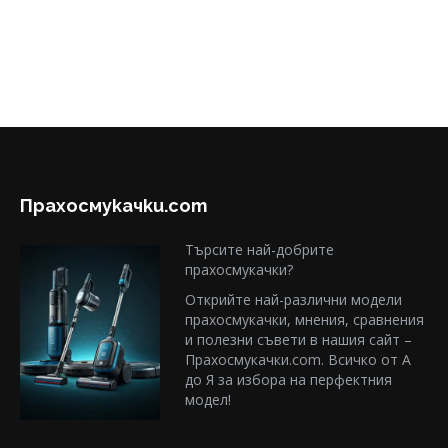
Прахосмукачки.com
Търсите най-добрите
прахосмукачки?
Открийте най-различни модели
прахосмукачки, мнения, сравнения
и полезни съвети в нашия сайт –
Прахосмукачки.com. Всичко от А
до Я за избора на перфектния
модел!