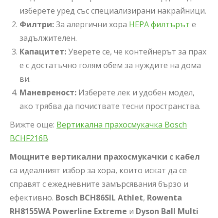
изберете уред със специализирани накрайници.
Филтри:
За алергични хора
HEPA филтърът
е
задължителен.
Капацитет:
Уверете се, че контейнерът за прах
е с достатъчно голям обем за нуждите на дома
ви.
Маневреност:
Изберете лек и удобен модел,
ако трябва да почиствате тесни пространства.
Вижте още:
Вертикална прахосмукачка Bosch
BCHF216B
Мощните вертикални прахосмукачки с кабел
са идеалният избор за хора, които искат да се
справят с ежедневните замърсявания бързо и
ефективно.
Bosch BCH86SIL Athlet
,
Rowenta
RH8155WA Powerline Extreme
и
Dyson Ball Multi