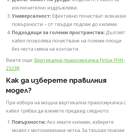
изключително издръжливи.
Универсалност:
Ефективно почистват всякакви
повърхности – от твърди подове до килими.
Подходящи за големи пространства:
Дългият
кабел позволява почистване на големи площи
без честа смяна на контакти.
Вижте още:
Вертикална прахосмукачка Finlux FHH-
2323R
Как да изберете правилния
модел?
При избора на мощна вертикална прахосмукачка с
кабел трябва да вземете предвид следното:
Повърхности:
Ако имате килими, изберете
модел с моторизирана четка. За твърди подове