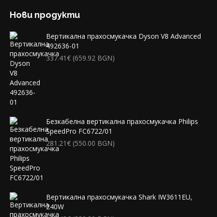
Нови продукти
Вертикална прахосмукачка Dyson V8 Advanced
492636-01
337.41
€
(659.92 BGN)
Безкабелна вертикална прахосмукачка Philips
SpeedPro FC6722/01
281.21
€
(550.00 BGN)
Вертикална прахосмукачка Shark IW3611EU,
240W