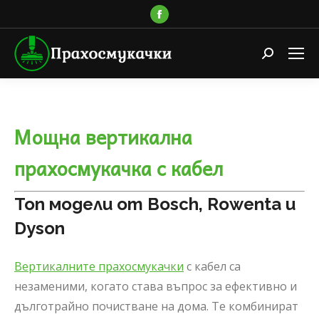
Facebook
page
opens
Search:
in
new
window
Мощна вертикална
прахосмукачка с кабел
Топ модели от Bosch, Rowenta и
Dyson
Вертикалните прахосмукачки
с кабел са
незаменими, когато става въпрос за ефективно и
дълготрайно почистване на дома. Те комбинират