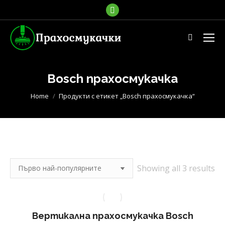
Facebook
page
opens
Search:
in
new
window
Bosch прахосмукачка
You are here:
Home
Продукти с етикет „Bosch прахосмукачка“
So
Showing all 3 results
by
po
Вертикална прахосмукачка Bosch