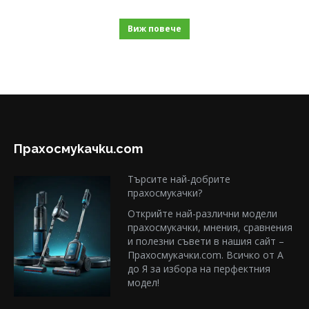
Виж повече
Прахосмукачки.com
Търсите най-добрите
прахосмукачки?
Открийте най-различни модели
прахосмукачки, мнения, сравнения
и полезни съвети в нашия сайт –
Прахосмукачки.com. Всичко от А
до Я за избора на перфектния
модел!