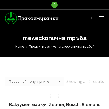
Facebook
page
opens
Search:
in
new
window
телескопична тръба
You are here:
Home
Продукти с етикет „телескопична тръба“
So
Showing all 2 results
by
po
Вакуумен маркуч Zelmer, Bosch, Siemens