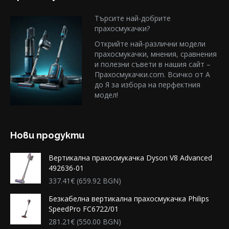
Търсите най-добрите
прахосмукачки?
Открийте най-различни модели
прахосмукачки, мнения, сравнения
и полезни съвети в нашия сайт –
Прахосмукачки.com. Всичко от А
до Я за избора на перфектния
модел!
Нови продукти
Вертикална прахосмукачка Dyson V8 Advanced
492636-01
337.41
€
(659.92 BGN)
Безкабелна вертикална прахосмукачка Philips
SpeedPro FC6722/01
281.21
€
(550.00 BGN)