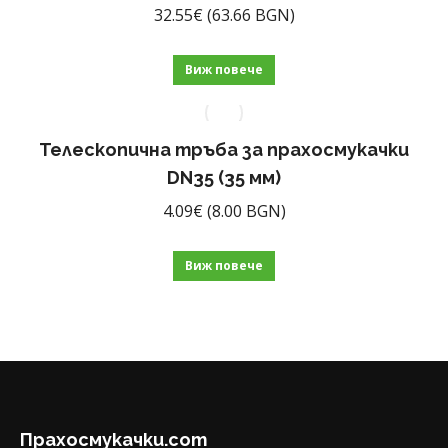
32.55
€
(63.66 BGN)
Виж повече
Телескопична тръба за прахосмукачки
DN35 (35 мм)
4.09
€
(8.00 BGN)
Виж повече
Прахосмукачки.com