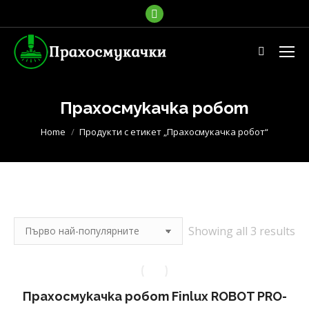
Facebook
page
opens
Search:
in
new
window
Прахосмукачка робот
You are here:
Home
Продукти с етикет „Прахосмукачка робот“
So
Showing all 3 results
by
po
Прахосмукачка робот Finlux ROBOT PRO-