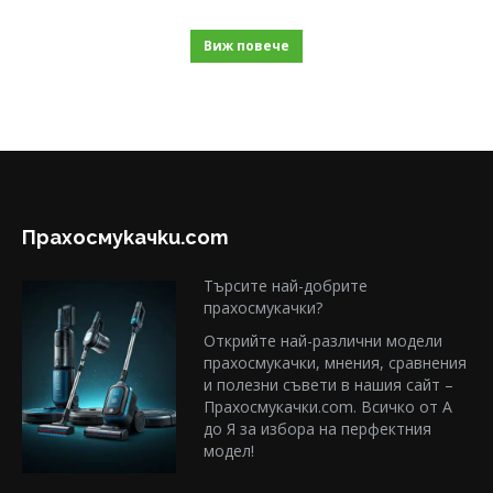
Виж повече
Прахосмукачки.com
Търсите най-добрите
прахосмукачки?
Открийте най-различни модели
прахосмукачки, мнения, сравнения
и полезни съвети в нашия сайт –
Прахосмукачки.com. Всичко от А
до Я за избора на перфектния
модел!