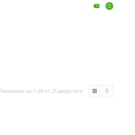
0.00
€
0
Facebook
page
opens
Блог
Мнения
Контакти
Search:
in
new
window
Показване на 1–20 от 25 резултата
Sorted
by
popularity