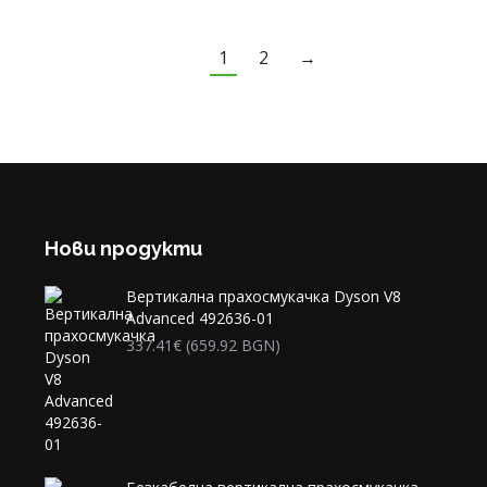
1
2
→
Нови продукти
Вертикална прахосмукачка Dyson V8
Advanced 492636-01
337.41
€
(659.92 BGN)