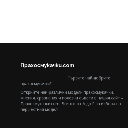
Прахосмукачки.com
Търсите най-добрите
прахосмукачки?
Открийте най-различни модели прахосмукачки,
мнения, сравнения и полезни съвети в нашия сайт –
Прахосмукачки.com. Всичко от А до Я за избора на
перфектния модел!