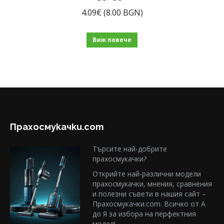
4.09
€
(8.00 BGN)
Виж повече
Прахосмукачки.com
Търсите най-добрите
прахосмукачки?
Открийте най-различни модели
прахосмукачки, мнения, сравнения
и полезни съвети в нашия сайт –
Прахосмукачки.com. Всичко от А
до Я за избора на перфектния
модел!