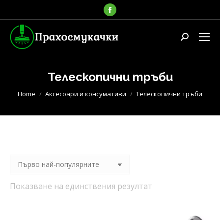
Facebook
page
opens
Search:
in
new
window
Телескопични тръби
You are here:
Home
Аксесоари и консумативи
Телескопични тръби
Показване на единствения резултат