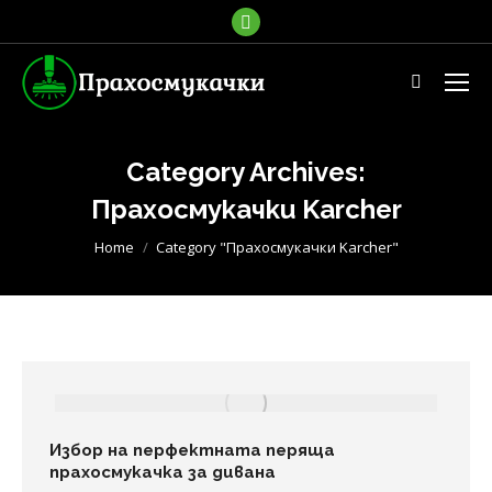
Facebook
page
opens
Search:
in
new
window
Category Archives:
Прахосмукачки Karcher
You are here:
Home
Category "Прахосмукачки Karcher"
Избор на перфектната перяща
прахосмукачка за дивана