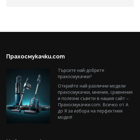
Прахосмукачки.com
Търсите най-добрите
прахосмукачки?
Открийте най-различни модели
прахосмукачки, мнения, сравнения
и полезни съвети в нашия сайт –
Прахосмукачки.com. Всичко от А
до Я за избора на перфектния
модел!