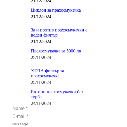
21/12/2024
Циклон за прахосмукачка
21/12/2024
За и против прахосмукачки с
воден филтър
21/12/2024
Четка за п
Прахосмукачка за 5000 лв
Няма нали
25/11/2024
Виж повеч
ХЕПА филтър за
прахосмукачка
25/11/2024
Евтини прахосмукачки без
торба
24/11/2024
Name *
E-mail *
Message