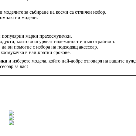
 моделите за събиране на косми са отличен избор.
компактни модели.
и популярни марки прахосмукачки.
одукти, които осигуряват надеждност и дълготрайност.
в да ви помогне с избора на подходящ аксесоар.
ахосмукачка в най-кратки срокове.
ачки
и изберете модела, който най-добре отговаря на вашите нужд
есоар за вас!