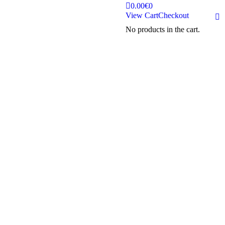
0.00
€
0
View Cart
Checkout
Fa
No products in the cart.
pa
op
in
n
w