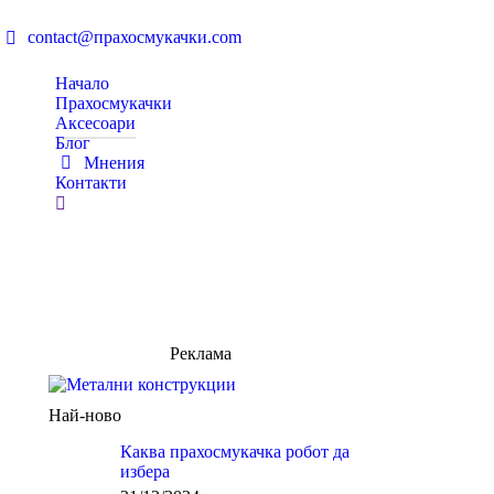
contact@прахосмукачки.com
Начало
Прахосмукачки
Аксесоари
Блог
Мнения
Контакти
Search:
Реклама
Най-ново
Каква прахосмукачка робот да
избера