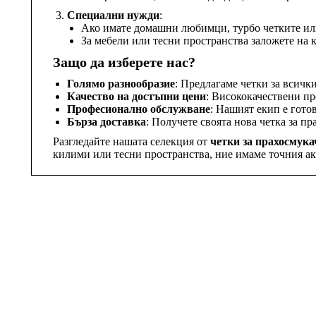
Специални нужди
:
Ако имате домашни любимци, турбо четките или
За мебели или тесни пространства заложете на 
Защо да изберете нас?
Голямо разнообразие
: Предлагаме четки за всичк
Качество на достъпни цени
: Висококачествени пр
Професионално обслужване
: Нашият екип е гото
Бърза доставка
: Получете своята нова четка за пр
Разгледайте нашата селекция от
четки за прахосмук
килими или тесни пространства, ние имаме точния акс