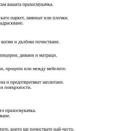
към вашата прахосмукачка.
като паркет, ламинат или плочки.
адраскване.
 косми и дълбоко почистване.
апицерии, дивани и матраци.
ли, процепи или между мебелите.
на и предотвратяват заплитане.
ни повърхности.
дел прахосмукачка.
ване.
тите, които ще почиствате най-често.