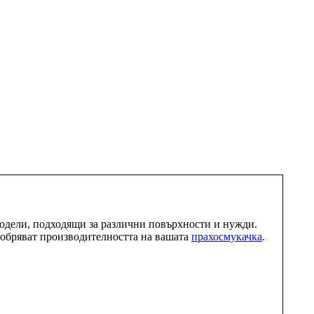
модели, подходящи за различни повърхности и нужди.
добряват производителността на вашата
прахосмукачка
.