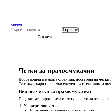
Submit
Търсене
Търсене
за:
Реклама
Четки за прахосмукачки
Добре дошли в нашата страница, посветена на
четки 
Тези аксесоари са ключов елемент за ефективното по
Видове четки за прахосмукачки
Предлагаме широка гама от четки, които да отговорят
Универсални четки
:
Подходящи за твърди подове и килими.