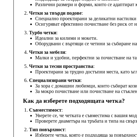
Различни размери и форми, които се адаптират 
Четки за твърди подове
:
Специално проектирани за деликатни настилки 
Осигуряват ефективно почистване без риск от н
Турбо четки
:
Идеални за килими и мокети.
Оборудвани с въртящи се четини за събиране на
Четки за мебели
:
Малки и удобни, перфектни за почистване на т
Четки за тесни пространства
:
Проектирани за трудно достъпни места, като ъг
Специализирани четки
:
За хора с домашни любимци, които събират кози
За мокро почистване или почистване на стъкле
Как да изберете подходящата четка?
Съвместимост
:
Уверете се, че четката е съвместима с вашия мо
Проверете диаметъра на тръбата и типа на свърз
Тип повърхност
:
Изберете четка, която е подходяща за повърхнос