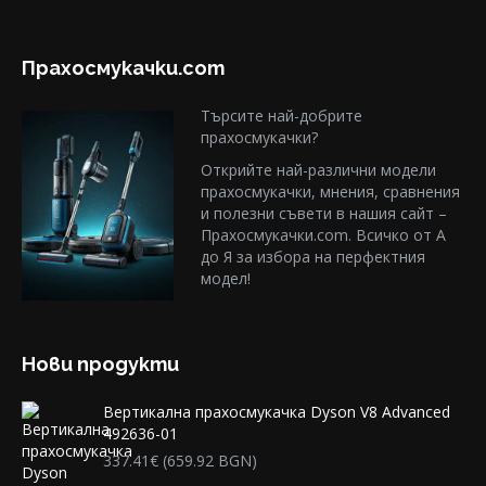
Прахосмукачки.com
Търсите най-добрите
прахосмукачки?
Открийте най-различни модели
прахосмукачки, мнения, сравнения
и полезни съвети в нашия сайт –
Прахосмукачки.com. Всичко от А
до Я за избора на перфектния
модел!
Нови продукти
Вертикална прахосмукачка Dyson V8 Advanced
492636-01
337.41
€
(659.92 BGN)