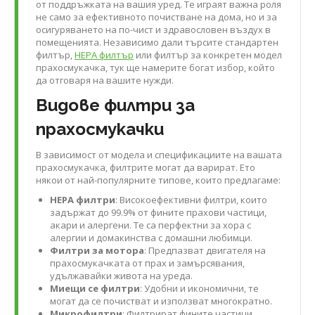
от поддръжката на вашия уред. Те играят важна роля
не само за ефективното почистване на дома, но и за
осигуряването на по-чист и здравословен въздух в
помещенията. Независимо дали търсите стандартен
филтър,
HEPA филтър
или филтър за конкретен модел
прахосмукачка, тук ще намерите богат избор, който
да отговаря на вашите нужди.
Видове филтри за
прахосмукачки
В зависимост от модела и спецификациите на вашата
прахосмукачка, филтрите могат да варират. Ето
някои от най-популярните типове, които предлагаме:
HEPA филтри
: Високоефективни филтри, които
задържат до 99.9% от фините прахови частици,
акари и алергени. Те са перфектни за хора с
алергии и домакинства с домашни любимци.
Филтри за мотора
: Предпазват двигателя на
прахосмукачката от прах и замърсявания,
удължавайки живота на уреда.
Миещи се филтри
: Удобни и икономични, те
могат да се почистват и използват многократно.
Микрофилтри
: Филтрират фините частици,