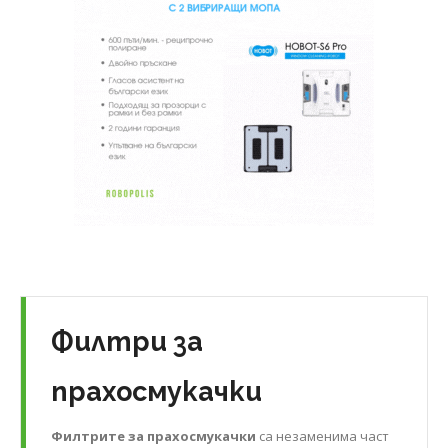
Филтри за
прахосмукачки
Филтрите за прахосмукачки
са незаменима част