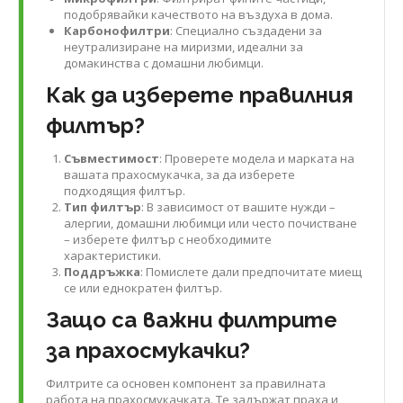
подобрявайки качеството на въздуха в дома.
Карбонофилтри
: Специално създадени за
неутрализиране на миризми, идеални за
домакинства с домашни любимци.
Как да изберете правилния
филтър?
Съвместимост
: Проверете модела и марката на
вашата прахосмукачка, за да изберете
подходящия филтър.
Тип филтър
: В зависимост от вашите нужди –
алергии, домашни любимци или често почистване
– изберете филтър с необходимите
характеристики.
Поддръжка
: Помислете дали предпочитате миещ
се или еднократен филтър.
Защо са важни филтрите
за прахосмукачки?
Филтрите са основен компонент за правилната
работа на прахосмукачката. Те задържат праха и