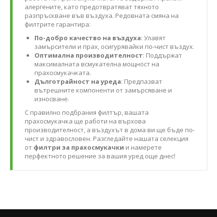
алергените, като предотвратяват тяхното
разпръскване във въздуха. Редовната смяна на
филтрите гарантира:
По-добро качество на въздуха
: Улавят
замърсители и прах, осигурявайки по-чист въздух.
Оптимална производителност
: Поддържат
максималната всмукателна мощност на
прахосмукачката.
Дълготрайност на уреда
: Предпазват
вътрешните компоненти от замърсяване и
износване.
С правилно подбрания филтър, вашата
прахосмукачка ще работи на върхова
производителност, а въздухът в дома ви ще бъде по-
чист и здравословен. Разгледайте нашата селекция
от
филтри за прахосмукачки
и намерете
перфектното решение за вашия уред още днес!