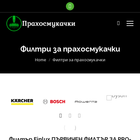
Facebook
page
opens
Search:
in
new
window
Филтри за прахосмукачки
You are here:
Home
Филтри за прахосмукачки
Филтър Finlux ПЪРВИЧЕН ФИЛТЪР ЗА PRO-