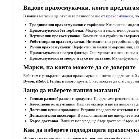
Видове прахосмукачки, които предлага
В нашия магазин ще откриете разнообразие от
прахосмукачки
, п
Традиционни прахосмукачки с торбичка
: Класически модел
Прахосмукачки без торбичка
: Модерни и екологични решения
Вертикални прахосмукачки
: Компактни и удобни за съхранен
Роботизирани прахосмукачки
: Интелигентни устройства с ф
Ръчни прахосмукачки
: Перфектни за малки замърсявания, ав
Прахосмукачки с воден филтър
: Осигуряват изключителна хи
Прахосмукачки за мокро и сухо почистване
: Мултифункцион
Марки, на които можете да се доверите
Работим с утвърдени марки прахосмукачки, които предлагат най-
Dyson
,
iRobot
,
Finlux
и много други. С нас можете да сте сигурни
Защо да изберете нашия магазин?
Голямо разнообразие от продукти
: Предлагаме решения за 
Качествени консултации
: Нашите експерти ще ви помогнат д
Достъпни цени и промоции
: Редовно предлагаме отстъпки и 
Допълнителни аксесоари
: В нашия магазин ще намерите и в
Бърза доставка
: Вашият нов уред ще бъде доставен бързо и 
Как да изберете подходящата прахосмук
Изборът на правилния уред зависи от няколко важни фактора: