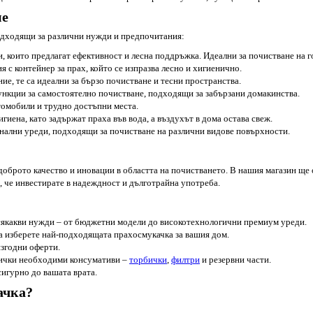
ме
одходящи за различни нужди и предпочитания:
и, които предлагат ефективност и лесна поддръжка. Идеални за почистване на 
 с контейнер за прах, който се изпразва лесно и хигиенично.
ие, те са идеални за бързо почистване и тесни пространства.
ункции за самостоятелно почистване, подходящи за забързани домакинства.
томобили и трудно достъпни места.
гиена, като задържат праха във вода, а въздухът в дома остава свеж.
ални уреди, подходящи за почистване на различни видове повърхности.
доброто качество и иновации в областта на почистването. В нашия магазин ще
, че инвестирате в надеждност и дълготрайна употреба.
всякакви нужди – от бюджетни модели до високотехнологични премиум уреди.
а изберете най-подходящата прахосмукачка за вашия дом.
изгодни оферти.
сички необходими консумативи –
торбички
,
филтри
и резервни части.
сигурно до вашата врата.
ачка?