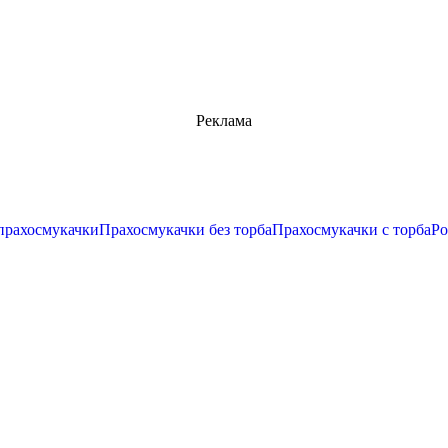
Реклама
прахосмукачки
Прахосмукачки без торба
Прахосмукачки с торба
Ро