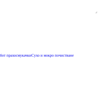
бот прахосмукачки
Сухо и мокро почистване