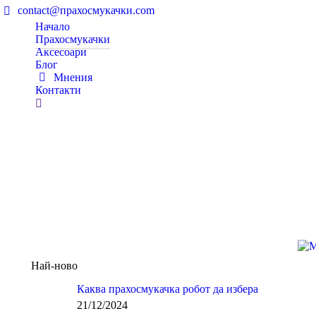
contact@прахосмукачки.com
Начало
Прахосмукачки
Аксесоари
Блог
Мнения
Контакти
Search:
Най-ново
Каква прахосмукачка робот да избера
21/12/2024