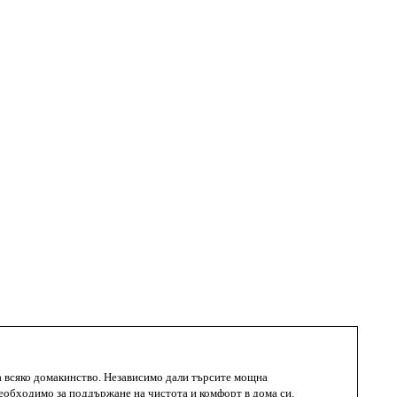
Вертикална прахосмукачка Rowenta X-Pert 6.60 Animal
Care RH6878WO
Няма наличност
Виж повече
на всяко домакинство. Независимо дали търсите мощна
еобходимо за поддържане на чистота и комфорт в дома си.