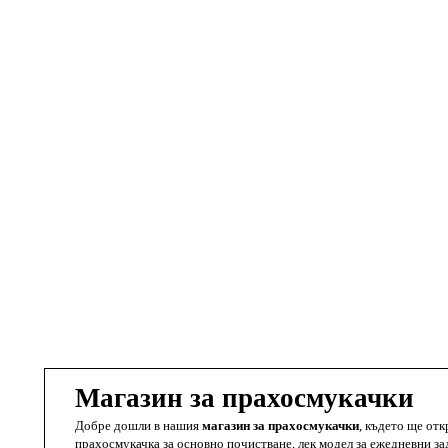
Безкабелна прахосмукачка Xiaomi Lydsto H4, 1000W
245.00
€
(479.18 BGN)
Виж повече
Магазин за прахосмукачки
Добре дошли в нашия
магазин за прахосмукачки
, където ще от
прахосмукачка за основно почистване, лек модел за ежедневни з