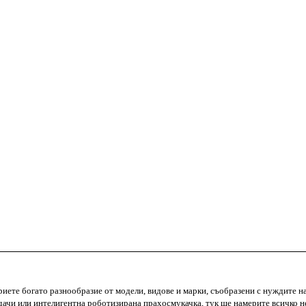
Вертикална прахосмукачка Shark IZ420EUT, 309W
355.90
€
(696.08 BGN)
Виж повече
криете богато разнообразие от модели, видове и марки, съобразени с нуждите 
адачи или интелигентна роботизирана прахосмукачка, тук ще намерите всичко н