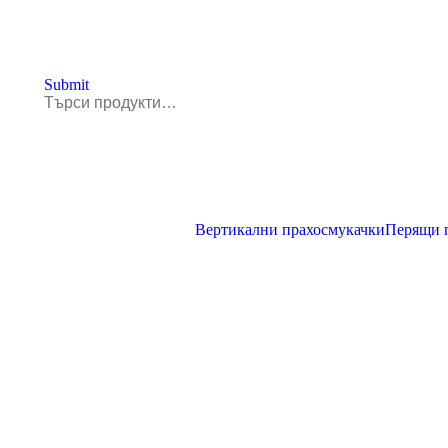
Submit
View all
Вертикални прахосмукачки
Перящи 